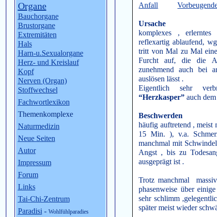
Organe
Anfall
Vorbeugende
Bauchorgane
Ursache
Brustorgane
komplexes , erlernte
Extremitäten
reflexartig ablaufend, 
Hals
tritt von Mal zu Mal ein
Harn-u.Sexualorgane
Furcht auf, die die A
Herz- und Kreislauf
zunehmend auch bei an
Kopf
auslösen lässt .
Nerven (Organ)
Eigentlich sehr ver
Stoffwechsel
“Herzkasper”
auch dem 
Fachwortlexikon
Themenkomplexe
Beschwerden
häufig auftretend , meist 
Naturmedizin
15 Min. ), v.a. Schmer
Neue Seiten
manchmal mit Schwindel ,
Autor
Angst , bis zu Todesan
ausgeprägt ist .
Impressum
Forum
Trotz manchmal massive
Links
phasenweise über einige 
sehr schlimm ,gelegentli
Tai-Chi-Zentrum
später meist wieder schw
Paradisi
-
Wohlfühlparadies