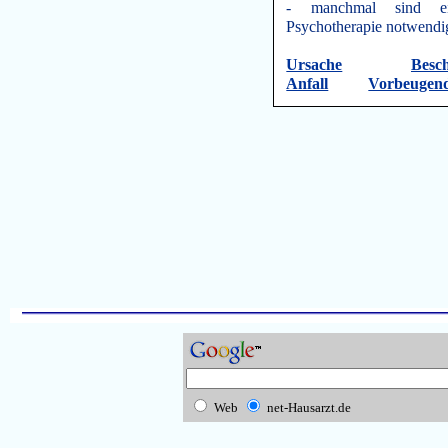
- manchmal sind ei
Psychotherapie notwend
Ursache
Besc
Anfall
Vorbeugend
Web
net-Hausarzt.de