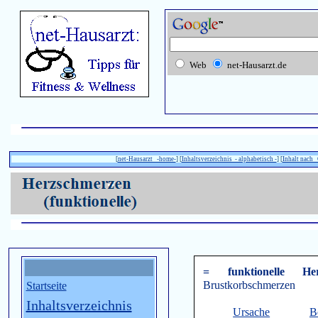
Web
net-Hausarzt.de
[
net-Hausarzt -home-
] [
Inhaltsverzeichnis - alphabetisch -
] [
Inhalt nach
= funktionelle Herz
Brustkorbschmerzen
Startseite
Inhaltsverzeichnis
Ursache
B