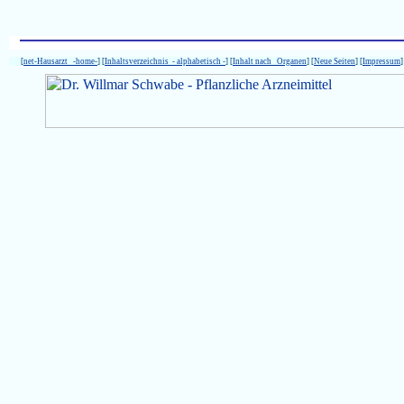
[
net-Hausarzt -home-
] [
Inhaltsverzeichnis - alphabetisch -
] [
Inhalt nach Organen
] [
Neue Seiten
] [
Impressum
]