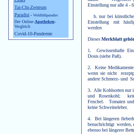
Einstellung nur alle 4 -
Tai-Chi-Zentrum
Paradisi
-
Wohlfühlparadies
b. nur bei künstliche
Der Online-
Apotheken
-
Einstellung mit häuf
Vergleich
werden
Covid-10-Pandemie
Dieses
Merkblatt gehö
1. Gewissenhafte Einn
Dosis (siehe Paß).
2. Keine Medikamente 
wenn sie nicht rezeptpf
andere Schmerz- und Sch
3. Alle Kohlsorten nur 
und Rosenkohl; kein
Fenchel. Tomaten und
keine Schweineleber.
4. Bei längeren fieber
benachrichtigt werden, d
ebenso bei längerer Bett