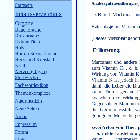
Antikoagulationstherapie 
Startseite
Inhaltsverzeichnis
( z.B. mit Markumar un
Organe
Ratschläge für Marcumar
Bauchorgane
Brustorgane
(Dieses Merkblatt gehö
Extremitäten
Hals
Erläuterung:
Harn-u.Sexualorgane
Herz- und Kreislauf
Marcumar und andere K
Kopf
zum Vitamin K , d. h.,
Nerven (Organ)
Wirkung von Vitamin K
Stoffwechsel
Vitamin K ist jedoch in
Fachwortlexikon
damit die Leber die Blu
kann. Durch genaue Ei
Themenkomplexe
zwischen der Wirkun
Naturmedizin
Gegenspieler Marcumar h
Neue Seiten
die Gerinnungsstofe we
geringeren Menge herges
Autor
Impressum
zwei Arten von Therap
Forum
a. milde Einstellung ,
kaum vergrößert , Blu
Links