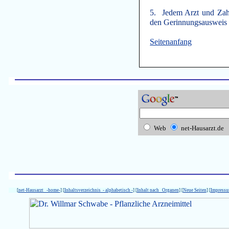
5. Jedem Arzt und Zah
den Gerinnungsausweis u
Seitenanfang
Web
net-Hausarzt.de
[
net-Hausarzt -home-
] [
Inhaltsverzeichnis - alphabetisch -
] [
Inhalt nach Organen
] [
Neue Seiten
] [
Impress