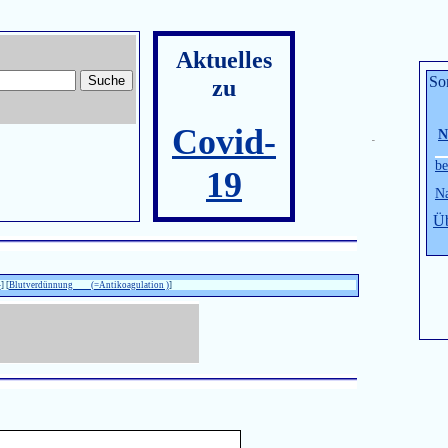
Aktuelles
So
zu
Covid-
N
be
19
Na
Üb
-
] [
Blutverdünnung (=Antikoagulation )
]