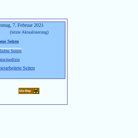
nntag, 7. Februar 2021
(letzte Aktualisierung)
eue Seiten
liebte Seiten
turmedizin
erarbeitete Seiten