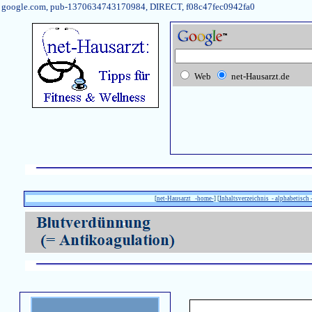
google.com, pub-1370634743170984, DIRECT, f08c47fec0942fa0
Web
net-Hausarzt.de
[
net-Hausarzt -home-
] [
Inhaltsverzeichnis - alphabetisch 