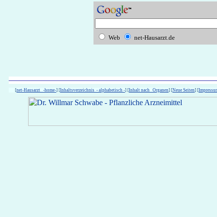
Web
net-Hausarzt.de
[
net-Hausarzt -home-
] [
Inhaltsverzeichnis - alphabetisch -
] [
Inhalt nach Organen
] [
Neue Seiten
] [
Impressu