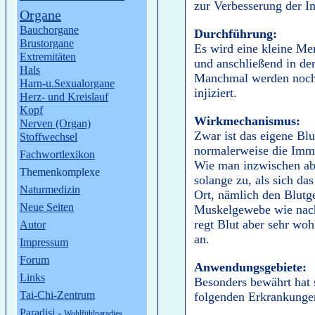
zur Verbesserung der I
Organe
Bauchorgane
Durchführung:
Brustorgane
Es wird eine kleine Me
Extremitäten
und anschließend in de
Hals
Manchmal werden noch
Harn-u.Sexualorgane
injiziert.
Herz- und Kreislauf
Kopf
Wirkmechanismus:
Nerven (Organ)
Zwar ist das eigene Bl
Stoffwechsel
normalerweise die Imm
Fachwortlexikon
Wie man inzwischen aber
Themenkomplexe
solange zu, als sich d
Naturmedizin
Ort, nämlich den Blutg
Neue Seiten
Muskelgewebe wie nach
regt Blut aber sehr wo
Autor
an.
Impressum
Forum
Anwendungsgebiete:
Links
Besonders bewährt hat s
Tai-Chi-Zentrum
folgenden Erkrankunge
Paradisi
-
Wohlfühlparadies