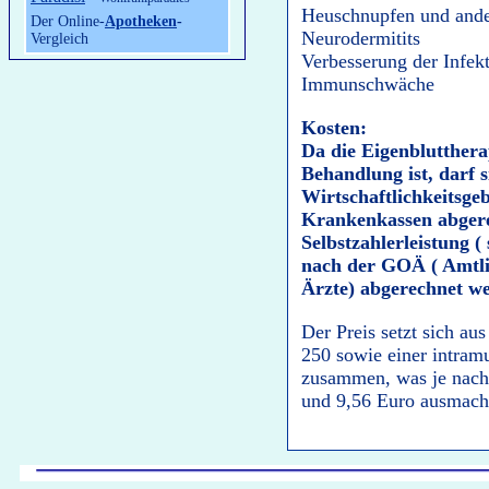
Heuschnupfen und ande
Der Online-
Apotheken
-
Neurodermitits
Vergleich
Verbesserung der Infekt
Immunschwäche
Kosten:
Da die Eigenbluttherap
Behandlung ist, darf 
Wirtschaftlichkeitsgeb
Krankenkassen abgere
Selbstzahlerleistung (
nach der GOÄ ( Amtl
Ärzte) abgerechnet w
Der Preis setzt sich au
250 sowie einer intramu
zusammen, was je nach
und 9,56 Euro ausmach