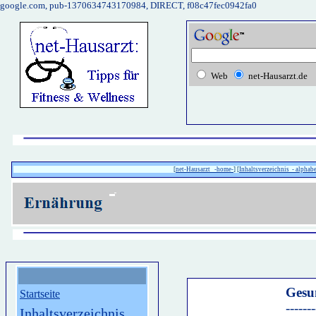
google.com, pub-1370634743170984, DIRECT, f08c47fec0942fa0
Web
net-Hausarzt.de
[
net-Hausarzt -home-
] [
Inhaltsverzeichnis - alphabe
Gesu
Startseite
---------------
Inhaltsverzeichnis