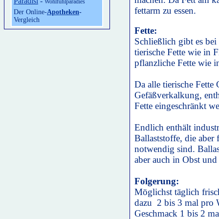
Paradisi
-
Wohlfühlparadies
fettarm zu essen.
Der Online-
Apotheken
-
Vergleich
Fette:
Schließlich gibt es bei
tierische Fette wie in
pflanzliche Fette wie
Da alle tierische Fette
Gefäßverkalkung, entha
Fette eingeschränkt w
Endlich enthält indust
Ballaststoffe, die abe
notwendig sind. Balla
aber auch in Obst und
Folgerung:
Möglichst täglich fri
dazu 2 bis 3 mal pro 
Geschmack 1 bis 2 ma