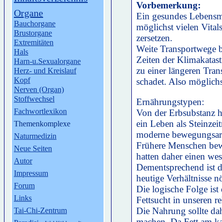
Vorbemerkung:
Organe
Ein gesundes Lebensmit
Bauchorgane
möglichst vielen Vitals
Brustorgane
zersetzen.
Extremitäten
Weite Transportwege b
Hals
Zeiten der Klimakatast
Harn-u.Sexualorgane
zu einer längeren Tran
Herz- und Kreislauf
Kopf
schadet. Also möglich
Nerven (Organ)
Stoffwechsel
Ernährungstypen:
Fachwortlexikon
Von der Erbsubstanz h
ein Leben als Steinzei
Themenkomplexe
moderne bewegungsar
Naturmedizin
Frühere Menschen bew
Neue Seiten
hatten daher einen wes
Autor
Dementsprechend ist de
Impressum
heutige Verhältnisse nö
Forum
Die logische Folge is
Links
Fettsucht in unseren r
Die Nahrung sollte dah
Tai-Chi-Zentrum
machen. Da Fett am kal