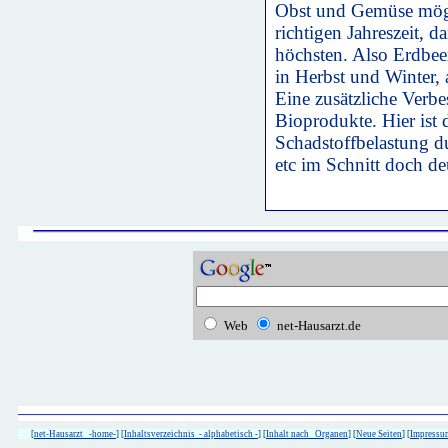
Obst und Gemüse mögl
richtigen Jahreszeit, 
höchsten. Also Erdbee
in Herbst und Winter, 
Eine zusätzliche Verbe
Bioprodukte. Hier ist 
Schadstoffbelastung du
etc im Schnitt doch de
Web
net-Hausarzt.de
[
net-Hausarzt -home-
] [
Inhaltsverzeichnis - alphabetisch -
] [
Inhalt nach Organen
] [
Neue Seiten
] [
Impressu