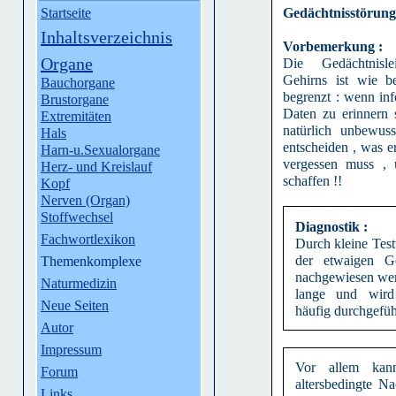
Startseite
Gedächtnisstörun
Inhaltsverzeichnis
Vorbemerkung :
Organe
Die Gedächtnisle
Gehirns ist wie b
Bauchorgane
begrenzt : wenn inf
Brustorgane
Daten zu erinnern 
Extremitäten
natürlich unbewus
Hals
entscheiden , was e
Harn-u.Sexualorgane
vergessen muss ,
Herz- und Kreislauf
schaffen !!
Kopf
Nerven (Organ)
Stoffwechsel
Diagnostik :
Fachwortlexikon
Durch kleine Tes
der etwaigen Ge
Themenkomplexe
nachgewiesen werd
Naturmedizin
lange und wird
Neue Seiten
häufig durchgeführ
Autor
Impressum
Vor allem kan
Forum
altersbedingte N
Links