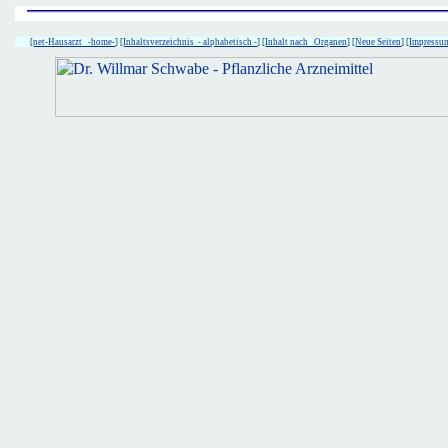
[
net-Hausarzt -home-
] [
Inhaltsverzeichnis - alphabetisch -
] [
Inhalt nach Organen
] [
Neue Seiten
] [
Impressu