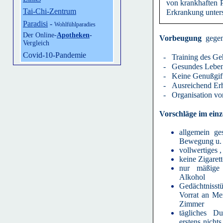
von krankhaften 
Tai-Chi-Zentrum
Erkrankung unter
Paradisi
-
Wohlfühlparadies
Der Online-
Apotheken
-
Vorbeugung
gegen
Vergleich
Covid-10-Pandemie
- Training des Ge
- Gesundes Lebe
- Keine Genußgif
- Ausreichend Er
- Organisation vo
Vorschläge im einz
allgemein g
Bewegung u. 
vollwertiges 
keine Zigaret
nur mäßige
Alkohol
Gedächtniss
Vorrat an Mer
Zimmer
tägliches D
erstens nicht