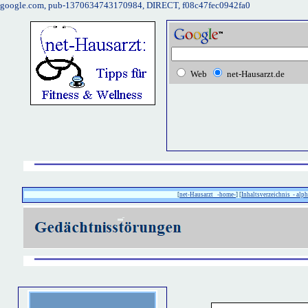
google.com, pub-1370634743170984, DIRECT, f08c47fec0942fa0
Web
net-Hausarzt.de
[
net-Hausarzt -home-
] [
Inhaltsverzeichnis - alph