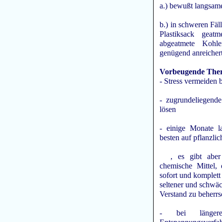
a.) bewußt langsam
b.) in schweren Fäl
Plastiksack geat
abgeatmete Kohl
genügend anreicher
Vorbeugende Ther
- Stress vermeiden 
- zugrundeliegend
lösen
- einige Monate 
besten auf pflanzlic
, es gibt aber a
chemische Mittel,
sofort und komplett
seltener und schwä
Verstand zu beherr
- bei länger