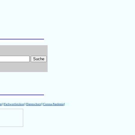
um
] [
Fachwortlexikon
] [
Datenschutz
] [
Corona-Pandemie
]