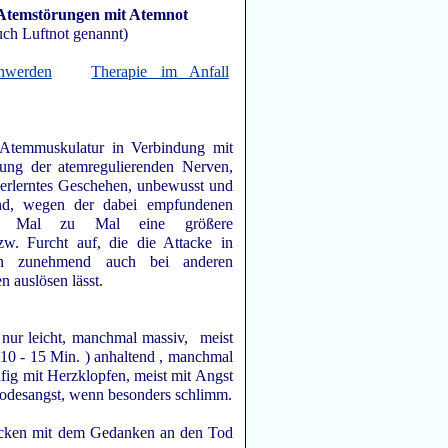
Atemstörungen mit Atemnot
uch Luftnot genannt)
hwerden
Therapie im Anfall
Atemmuskulatur in Verbindung mit
rung der atemregulierenden Nerven,
erlerntes Geschehen, unbewusst und
fend, wegen der dabei empfundenen
on Mal zu Mal eine größere
zw. Furcht auf, die die Attacke in
len zunehmend auch bei anderen
n auslösen lässt.
nur leicht, manchmal massiv, meist
. 10 - 15 Min. ) anhaltend , manchmal
fig mit Herzklopfen, meist mit Angst
Todesangst, wenn besonders schlimm.
sticken mit dem Gedanken an den Tod