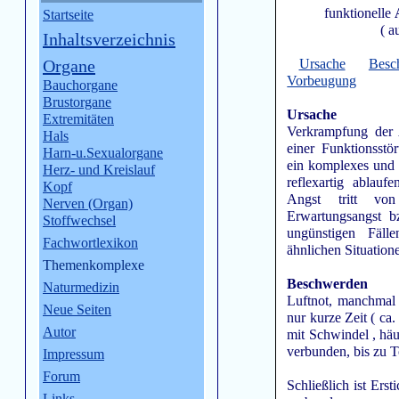
funktionelle
Startseite
( a
Inhaltsverzeichnis
Organe
Ursache
Besc
Vorbeugung
Bauchorgane
Brustorgane
Ursache
Extremitäten
Verkrampfung der 
Hals
einer Funktionsstö
Harn-u.Sexualorgane
ein komplexes und 
Herz- und Kreislauf
reflexartig ablau
Kopf
Angst tritt v
Nerven (Organ)
Erwartungsangst b
Stoffwechsel
ungünstigen Fäl
Fachwortlexikon
ähnlichen Situatione
Themenkomplexe
Beschwerden
Naturmedizin
Luftnot, manchmal 
Neue Seiten
nur kurze Zeit ( ca
Autor
mit Schwindel , häu
verbunden, bis zu 
Impressum
Forum
Schließlich ist Er
Links