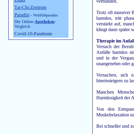
verbunden.
Tai-Chi-Zentrum
Trotz oft massiver
Paradisi
-
Wohlfühlparadies
harmlos, tritt ph
Der Online-
Apotheken
-
verstärkt auf, manc
Vergleich
klingt dann später w
Covid-10-Pandemie
Therapie im Anfal
Versuch der Beruh
Anfälle harmlos s
und in der Vergan
unangenehm oder gar
Versuchen, sich n
hineinsteigern zu l
Manchen Mensche
Harmlosigkeit der A
Von den Entspann
Muskelrelaxation n
Bei schneller und 