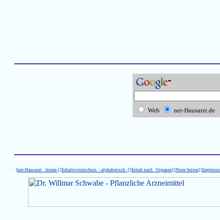
Web
net-Hausarzt.de
[
net-Hausarzt -home-
] [
Inhaltsverzeichnis - alphabetisch -
] [
Inhalt nach Organen
] [
Neue Seiten
] [
Impress