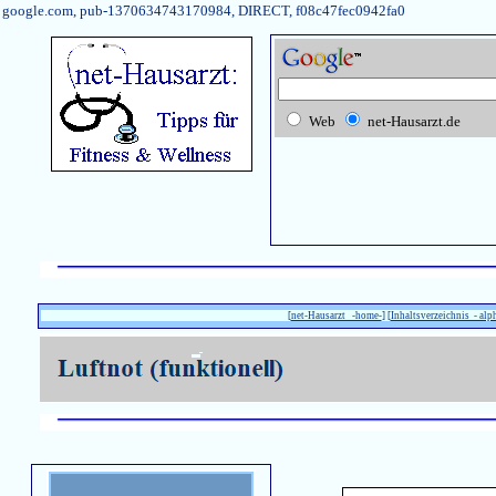
google.com, pub-1370634743170984, DIRECT, f08c47fec0942fa0
Web
net-Hausarzt.de
[
net-Hausarzt -home-
] [
Inhaltsverzeichnis - alp