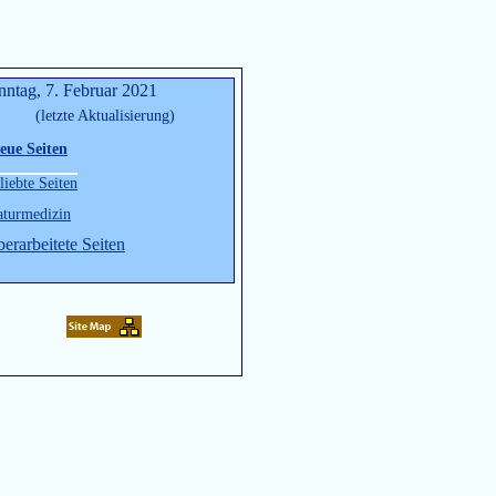
nntag, 7. Februar 2021
(letzte Aktualisierung)
eue Seiten
liebte Seiten
turmedizin
erarbeitete Seiten