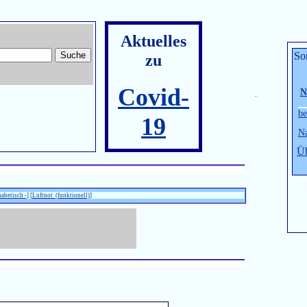
Aktuelles
So
zu
Covid-
N
be
19
Na
Üb
habetisch -
] [
Luftnot (funktionell)
]