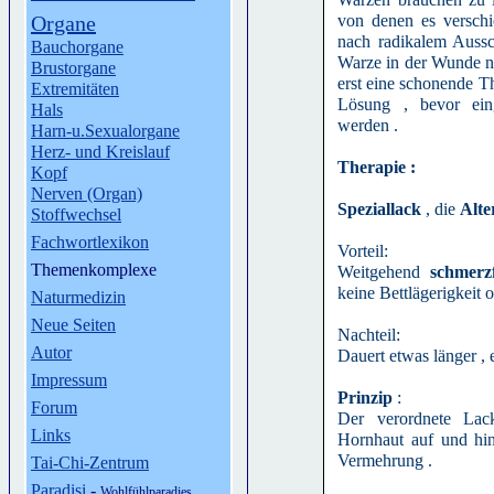
Organe
von denen es versch
nach radikalem Aussc
Bauchorgane
Warze in der Wunde ne
Brustorgane
erst eine schonende T
Extremitäten
Lösung , bevor ein
Hals
werden .
Harn-u.Sexualorgane
Herz- und Kreislauf
Therapie :
Kopf
Nerven (Organ)
Speziallack
, die
Alte
Stoffwechsel
Fachwortlexikon
Vorteil:
Themenkomplexe
Weitgehend
schmerzf
keine Bettlägerigkeit 
Naturmedizin
Neue Seiten
Nachteil:
Autor
Dauert etwas länger , e
Impressum
Prinzip
:
Forum
Der verordnete Lac
Links
Hornhaut auf und hin
Vermehrung .
Tai-Chi-Zentrum
Paradisi
-
Wohlfühlparadies