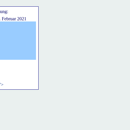
rung:
. Februar 2021
">