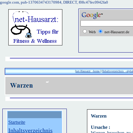
google.com, pub-1370634743170984, DIRECT, f08c47fec0942fa0
Web
net-Hausarzt.de
[
net-Hausarzt -home-
] [
Inhaltsverzeichnis - alpha
Warzen
Startseite
Ursache :
Inhaltsverzeichnis
Warzen brauchen zu i