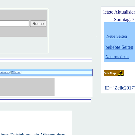
letzte Aktualisie
Sonntag, 7
Neue Seiten
belie
bte Seiten
Naturmedizin
betisch -
] [
Warzen
]
ID="Zelle2017
hrer Entstehung ein Warzenvirus ,