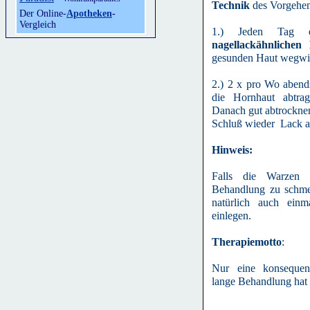
Technik
des Vorgehen
Der Online-
Apotheken
-
Vergleich
1.) Jeden Tag 
nagellackähnliche
gesunden Haut wegwi
2.) 2 x pro Wo abend
die Hornhaut abtrag
Danach gut abtrockne
Schluß wieder Lack au
Hinweis:
Falls die Warzen d
Behandlung zu schmer
natürlich auch ein
einlegen.
Therapiemotto
:
Nur eine konsequen
lange Behandlung hat 