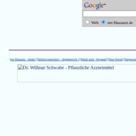
Web
net-Hausarzt.de
[
net-Hausarzt -home-
] [
Inhaltsverzeichnis - alphabetisch -
] [
Inhalt nach Organen
] [
Neue Seiten
] [
Impress