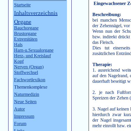
Eingewachsener Z
Startseite
Inhaltsverzeichnis
Beschreibung:
bei manchen Mensch
Organe
der Zehennägel, vor
Bauchorgane
Wenn nun der Schuh
Brustorgane
bzw. indirekt drückt
Extremitäten
das Fleisch.
Hals
Dies tut einerse
Harn-u.Sexualorgane
zusätzlichen Entzün
Herz- und Kreislauf
Kopf
Therapie:
Nerven (Organ)
1. ausreichend weit
Stoffwechsel
auf den Nagelrand, d
Fachwortlexikon
dauerhaft beseitigt w
Themenkomplexe
2. je nach Fußfo
Naturmedizin
Spreizen der Zehen (
Neue Seiten
Autor
3. Nagel auf keinen F
hierdurch zwar kurz
Impressum
der Nagel insgesam
Forum
mehr einrollt bzw. e
Links