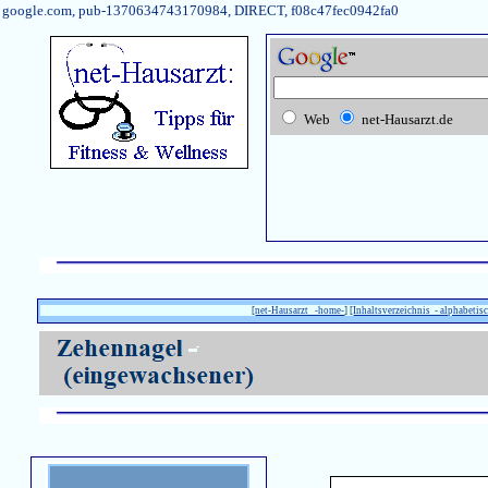
google.com, pub-1370634743170984, DIRECT, f08c47fec0942fa0
Web
net-Hausarzt.de
[
net-Hausarzt -home-
] [
Inhaltsverzeichnis - alphabetisc