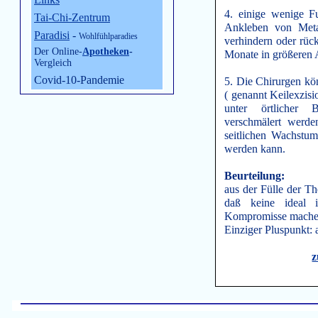
4. einige wenige F
Tai-Chi-Zentrum
Ankleben von Meta
Paradisi
-
Wohlfühlparadies
verhindern oder rüc
Der Online-
Apotheken
-
Monate in größeren 
Vergleich
Covid-10-Pandemie
5. Die Chirurgen kö
( genannt Keilexzisi
unter örtlicher 
verschmälert werd
seitlichen Wachstu
werden kann.
Beurteilung:
aus der Fülle der Th
daß keine ideal 
Kompromisse mache
Einziger Pluspunkt: 
z