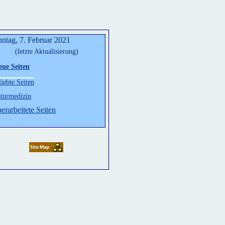
ntag, 7. Februar 2021
(letzte Aktualisierung)
eue Seiten
liebte Seiten
turmedizin
erarbeitete Seiten