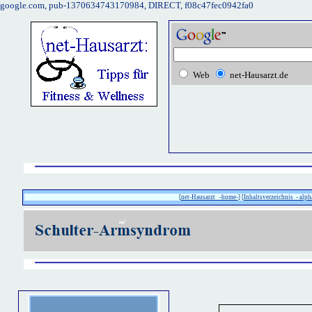
google.com, pub-1370634743170984, DIRECT, f08c47fec0942fa0
Web
net-Hausarzt.de
[
net-Hausarzt -home-
] [
Inhaltsverzeichnis - alph