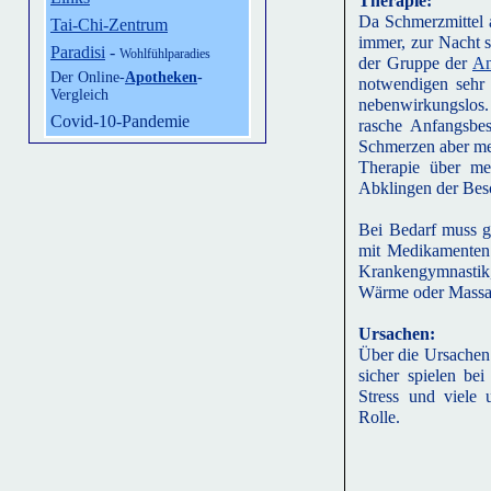
Therapie:
Da Schmerzmittel a
Tai-Chi-Zentrum
immer, zur Nacht
Paradisi
-
Wohlfühlparadies
der Gruppe der
An
Der Online-
Apotheken
-
notwendigen sehr
Vergleich
nebenwirkungslos. 
Covid-10-Pandemie
rasche Anfangsbes
Schmerzen aber mei
Therapie über me
Abklingen der Be
Bei Bedarf muss g
mit Medikamenten 
Krankengymnasti
Wärme oder Massag
Ursachen:
Über die Ursachen
sicher spielen b
Stress und viele 
Rolle.