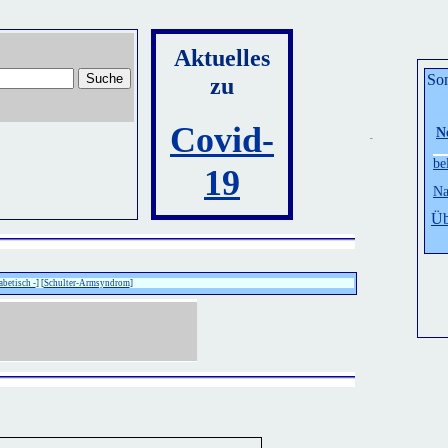
Aktuelles
Son
zu
Covid-
N
be
19
Na
Üb
abetisch -
] [
Schulter-Armsyndrom
]