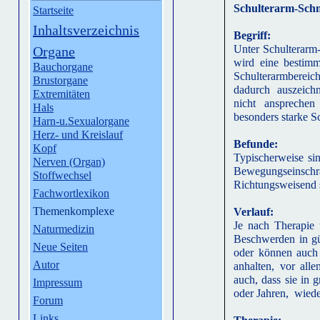
Schulterarm-Sch
Startseite
Inhaltsverzeichnis
Begriff:
Unter Schulterar
Organe
wird eine bestim
Bauchorgane
Schulterarmbereic
Brustorgane
dadurch auszeich
Extremitäten
nicht ansprechen
Hals
besonders starke S
Harn-u.Sexualorgane
Herz- und Kreislauf
Befunde:
Kopf
Typischerweise si
Nerven (Organ)
Bewegungseinsch
Stoffwechsel
Richtungsweisend 
Fachwortlexikon
Themenkomplexe
Verlauf:
Je nach Therapie 
Naturmedizin
Beschwerden in g
Neue Seiten
oder können auch 
Autor
anhalten, vor all
auch, dass sie in
Impressum
oder Jahren, wied
Forum
Links