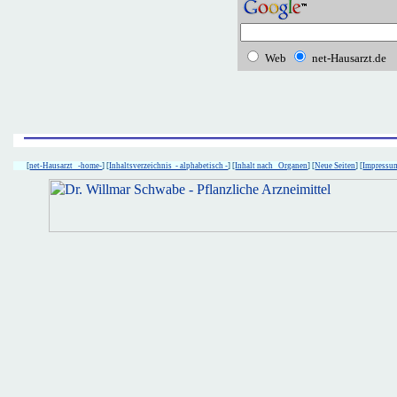
Web
net-Hausarzt.de
[
net-Hausarzt -home-
] [
Inhaltsverzeichnis - alphabetisch -
] [
Inhalt nach Organen
] [
Neue Seiten
] [
Impressu