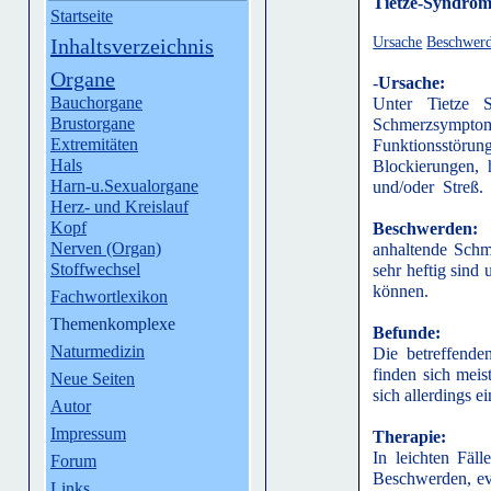
Tietze-Syndro
Startseite
Inhaltsverzeichnis
Ursache
Beschwer
Organe
-
Ursache:
Bauchorgane
Unter Tietze 
Brustorgane
Schmerzsympto
Extremitäten
Funktionsstörun
Hals
Blockierungen, 
Harn-u.Sexualorgane
und/oder Streß.
Herz- und Kreislauf
Kopf
Beschwerden:
Nerven (Organ)
anhaltende Schm
Stoffwechsel
sehr heftig sind
können.
Fachwortlexikon
Themenkomplexe
Befunde:
Naturmedizin
Die betreffende
finden sich meis
Neue Seiten
sich allerdings 
Autor
Impressum
Therapie:
In leichten Fäl
Forum
Beschwerden, ev
Links