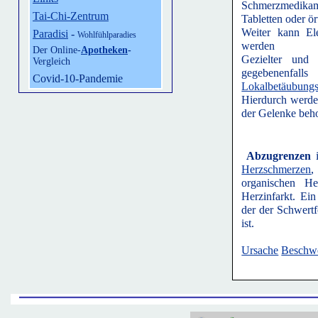
Schmerzmedikame
Tai-Chi-Zentrum
Tabletten oder ö
Weiter kann El
Paradisi
-
Wohlfühlparadies
werden
Der Online-
Apotheken
-
Gezielter und 
Vergleich
gegebenenfalls
Covid-10-Pandemie
Lokalbetäubungs
Hierdurch werde
der Gelenke beho
Abzugrenzen
i
Herzschmerzen
,
organischen He
Herzinfarkt. Ein
der der Schwertf
ist.
Ursache
Beschw