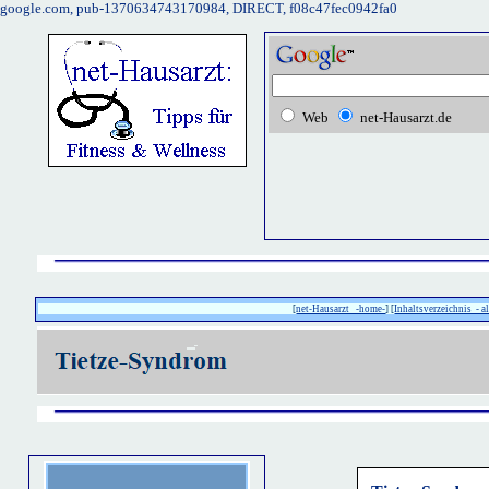
google.com, pub-1370634743170984, DIRECT, f08c47fec0942fa0
Web
net-Hausarzt.de
[
net-Hausarzt -home-
] [
Inhaltsverzeichnis - a