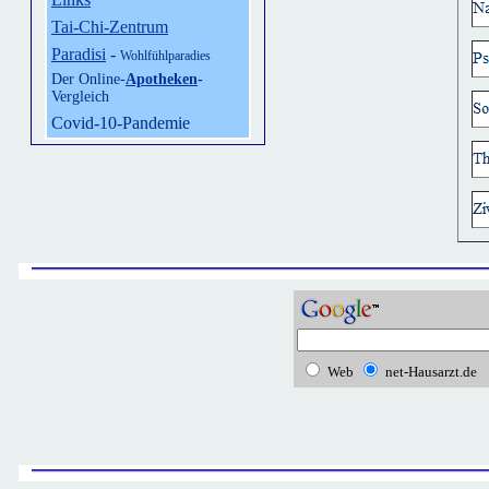
Tai-Chi-Zentrum
Paradisi
-
Wohlfühlparadies
Der Online-
Apotheken
-
Vergleich
Covid-10-Pandemie
Web
net-Hausarzt.de