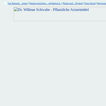
[
net-Hausarzt -home-
] [
Inhaltsverzeichnis - alphabetisch -
] [
Inhalt nach Organen
] [
Neue Seiten
] [
Impress