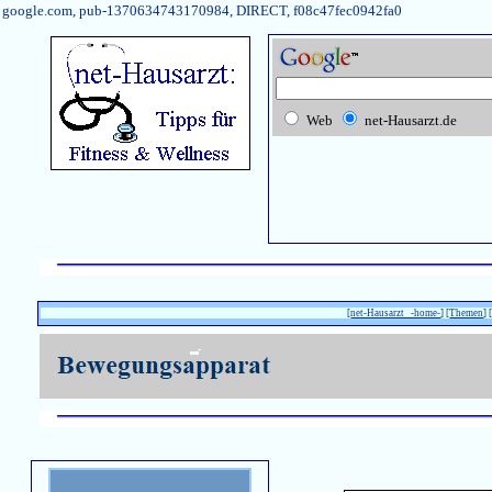
google.com, pub-1370634743170984, DIRECT, f08c47fec0942fa0
Web
net-Hausarzt.de
[
net-Hausarzt -home-
] [
Themen
] 