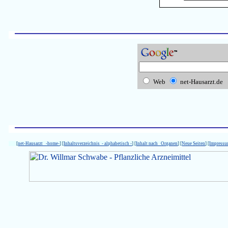
Web
net-Hausarzt.de
[
net-Hausarzt -home-
] [
Inhaltsverzeichnis - alphabetisch -
] [
Inhalt nach Organen
] [
Neue Seiten
] [
Impress