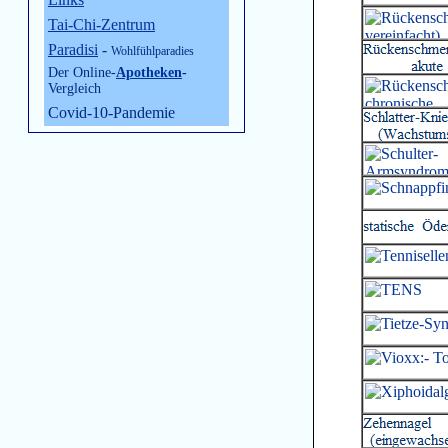
Tai-Chi-Zentrum
Paradisi
-
Wohlfühlparadies
Der Online-
Apotheken
-
Vergleich
Covid-10-Pandemie