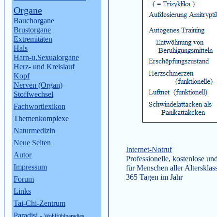
Organe
Bauchorgane
Brustorgane
Extremitäten
Hals
Harn-u.Sexualorgane
Herz- und Kreislauf
Kopf
Nerven (Organ)
Stoffwechsel
Fachwortlexikon
Themenkomplexe
Naturmedizin
Neue Seiten
Internet-Notruf
Autor
Professionelle, kostenlose u
Impressum
für Menschen aller Altersklas
365 Tagen im Jahr
Forum
Links
Tai-Chi-Zentrum
Paradisi
-
Wohlfühlparadies