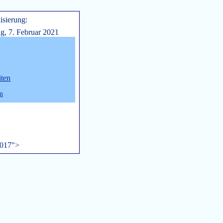
lisierung:
g, 7. Februar 2021
iten
n
017">