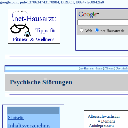
google.com, pub-1370634743170984, DIRECT, f08c47fec0942fa0
Web
net-Hausarzt.de
[
net-Hausarzt -home-
] [
Themen
] [
Psychisch
Startseite
Inhaltsverzeichnis