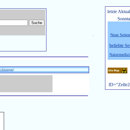
letzte Aktua
Sonnta
Neue Seiten
belie
bte Se
Naturmedizi
e Störungen
]
ID="Zelle2